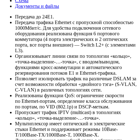
Схема
Документы и файлы
Передача до 24Е1.
Передача трафика Ethernet с пропускной способностью
1000Мбит/с. Для удобства подключения сетевого
оборудования реализована функция 6 портового
коммутатора (4 порта электрических и 2 оптических
порта, все порты внешние) — Switch L2+ (с элементами
L3).
Организовывает линии связи по топологии «кольцо»,
«точка-выделение-…-точка», с вводом/выводом,
функциями кросс-коммутации и автоматического
резервирования потоков Е1 и Ethernet-трафика.
Позволяет изолировать трафик на различные DSLAM за
счет возможности обработки «двойного тэга» (S-VLAN,
C-VLAN) в различных топологиях сети.
Реализованы функции QoS: ограничение скорости
по Ethernet-портам, определение класса обслуживания
по портам, по VID (802.1p) и DSCP-меткам.
Пропускает трафик IPTV (multicast) в топологиях
«кольцо», «точка-выделение-…-точка».
Мультиплексор имеет оптический и электрические
стыки Ethernet и поддерживает режимы 10Base-
T/100Base-TX/1000Base-T, 1000Base-X.