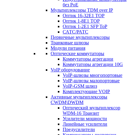
без PoE
Мультиплексоры TDM over IP
Оптик 16-32E1 TOP
Оптик 1-8E1 TOP
Оптик 1-2E1 SFP ToP
САТС/РАТС
Первичные мультиплексоры
Транковые шлюзы
Модули питания
Оптические коммутаторы
Коммутаторы агрегации
Коммутаторы агрегации 10G
VoIP оборудование
VoIP-шлюзы многопортовые
VoIP-шлюзы малопортовые
VoIP-GSM шлюз
Комплектующие VOIP
Активные мультиплексоры
CWDM\DWDM
Оптический мультиплексор
WDM-16 Транзит
Усилители мощности
Линейные усилители
Предусилители
Компенсаторы дисперсии