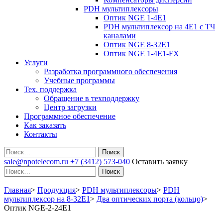
PDH мультиплексоры
Оптик NGE 1-4E1
PDH мультиплексор на 4Е1 с ТЧ
каналами
Оптик NGE 8-32E1
Оптик NGE 1-4E1-FX
Услуги
Разработка программного обеспечения
Учебные программы
Тех. поддержка
Обращение в техподдержку
Центр загрузки
Программное обеспечение
Как заказать
Контакты
Поиск
sale@npotelecom.ru
+7 (3412) 573-040
Оставить заявку
Поиск
Главная
>
Продукция
>
PDH мультиплексоры
>
PDH
мультиплексор на 8-32Е1
>
Два оптических порта (кольцо)
>
Оптик NGE-2-24E1