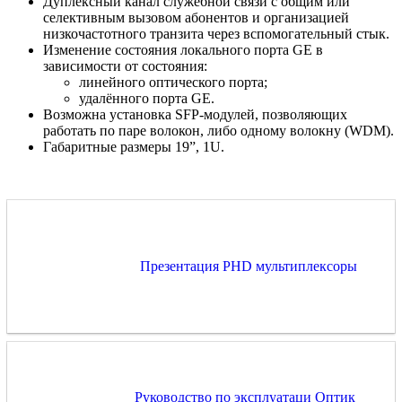
Дуплексный канал служебной связи с общим или
селективным вызовом абонентов и организацией
низкочастотного транзита через вспомогательный стык.
Изменение состояния локального порта GE в
зависимости от состояния:
линейного оптического порта;
удалённого порта GE.
Возможна установка SFP-модулей, позволяющих
работать по паре волокон, либо одному волокну (WDM).
Габаритные размеры 19”, 1U.
Презентация PHD мультиплексоры
Руководство по эксплуатаци Оптик