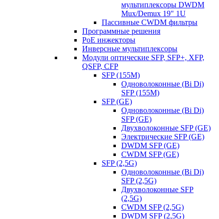
мультиплексоры DWDM
Mux/Demux 19" 1U
Пассивные CWDM фильтры
Программные решения
PoE инжекторы
Инверсные мультиплексоры
Модули оптические SFP, SFP+, XFP,
QSFP, CFP
SFP (155M)
Одноволоконные (Bi Di)
SFP (155M)
SFP (GE)
Одноволоконные (Bi Di)
SFP (GE)
Двухволоконные SFP (GE)
Электрические SFP (GE)
DWDM SFP (GE)
CWDM SFP (GE)
SFP (2,5G)
Одноволоконные (Bi Di)
SFP (2,5G)
Двухволоконные SFP
(2,5G)
CWDM SFP (2,5G)
DWDM SFP (2,5G)