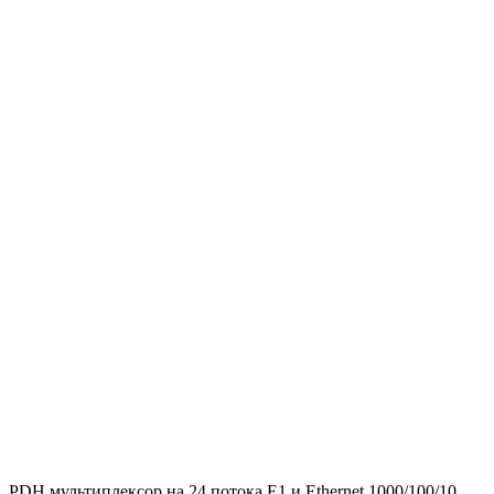
PDH мультиплексор на 24 потока Е1 и Ethernet 1000/100/10