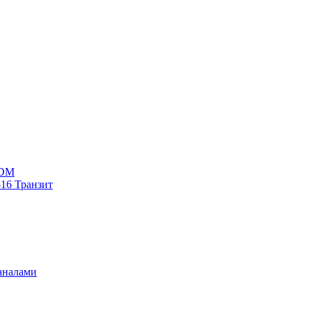
WDM
16 Транзит
аналами