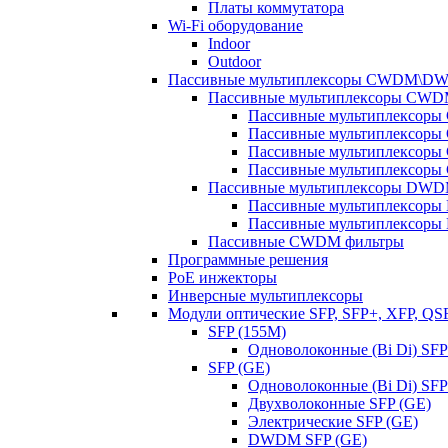
Платы коммутатора
Wi-Fi оборудование
Indoor
Outdoor
Пассивные мультиплексоры CWDM\D
Пассивные мультиплексоры CW
Пассивные мультиплексор
Пассивные мультиплексор
Пассивные мультиплексор
Пассивные мультиплексор
Пассивные мультиплексоры DW
Пассивные мультиплексор
Пассивные мультиплексор
Пассивные CWDM фильтры
Программные решения
PoE инжекторы
Инверсные мультиплексоры
Модули оптические SFP, SFP+, XFP, QS
SFP (155M)
Одноволоконные (Bi Di) SFP
SFP (GE)
Одноволоконные (Bi Di) SFP
Двухволоконные SFP (GE)
Электрические SFP (GE)
DWDM SFP (GE)