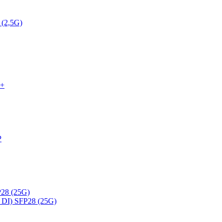
 (2,5G)
P+
P
28 (25G)
DI) SFP28 (25G)