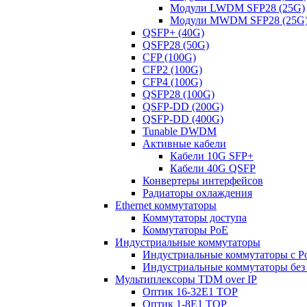
Модули LWDM SFP28 (25G)
Модули MWDM SFP28 (25G
QSFP+ (40G)
QSFP28 (50G)
CFP (100G)
CFP2 (100G)
CFP4 (100G)
QSFP28 (100G)
QSFP-DD (200G)
QSFP-DD (400G)
Tunable DWDM
Активные кабели
Кабели 10G SFP+
Кабели 40G QSFP
Конвертеры интерфейсов
Радиаторы охлаждения
Ethernet коммутаторы
Коммутаторы доступа
Коммутаторы PoE
Индустриальные коммутаторы
Индустриальные коммутаторы с P
Индустриальные коммутаторы без
Мультиплексоры TDM over IP
Оптик 16-32E1 TOP
Оптик 1-8E1 TOP