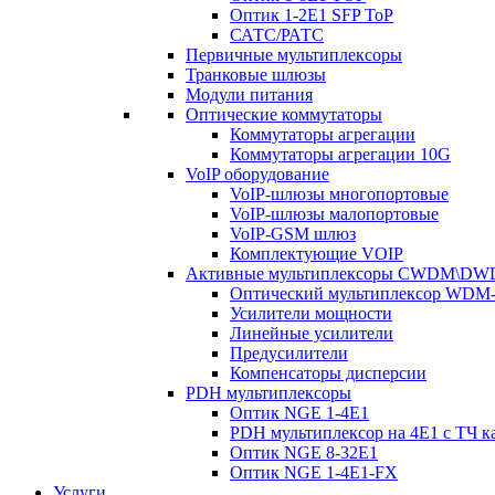
Оптик 1-2E1 SFP ToP
САТС/РАТС
Первичные мультиплексоры
Транковые шлюзы
Модули питания
Оптические коммутаторы
Коммутаторы агрегации
Коммутаторы агрегации 10G
VoIP оборудование
VoIP-шлюзы многопортовые
VoIP-шлюзы малопортовые
VoIP-GSM шлюз
Комплектующие VOIP
Активные мультиплексоры CWDM\D
Оптический мультиплексор WDM-
Усилители мощности
Линейные усилители
Предусилители
Компенсаторы дисперсии
PDH мультиплексоры
Оптик NGE 1-4E1
PDH мультиплексор на 4Е1 с ТЧ к
Оптик NGE 8-32E1
Оптик NGE 1-4E1-FX
Услуги