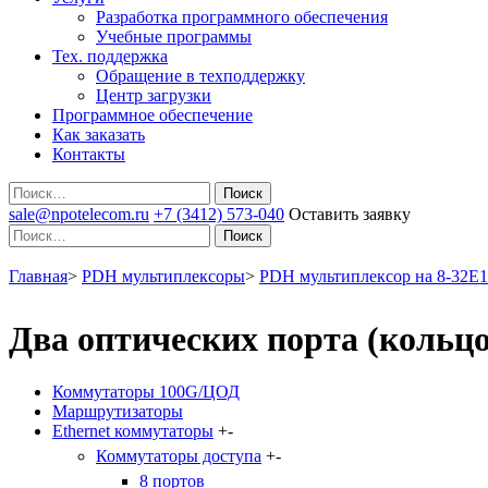
Разработка программного обеспечения
Учебные программы
Тех. поддержка
Обращение в техподдержку
Центр загрузки
Программное обеспечение
Как заказать
Контакты
Поиск
sale@npotelecom.ru
+7 (3412) 573-040
Оставить заявку
Поиск
Главная
>
PDH мультиплексоры
>
PDH мультиплексор на 8-32Е1
Два оптических порта (кольцо
Коммутаторы 100G/ЦОД
Маршрутизаторы
Ethernet коммутаторы
+
-
Коммутаторы доступа
+
-
8 портов