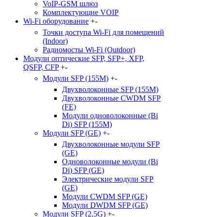
VoIP-GSM шлюз
Комплектующие VOIP
Wi-Fi оборудование
+
-
Точки доступа Wi-Fi для помещений
(Indoor)
Радиомосты Wi-Fi (Outdoor)
Модули оптические SFP, SFP+, XFP,
QSFP, CFP
+
-
Модули SFP (155M)
+
-
Двухволоконные SFP (155M)
Двухволоконные CWDM SFP
(FE)
Модули одноволоконные (Bi
Di) SFP (155M)
Модули SFP (GE)
+
-
Двухволоконные модули SFP
(GE)
Одноволоконные модули (Bi
Di) SFP (GE)
Электрические модули SFP
(GE)
Модули CWDM SFP (GE)
Модули DWDM SFP (GE)
Модули SFP (2,5G)
+
-