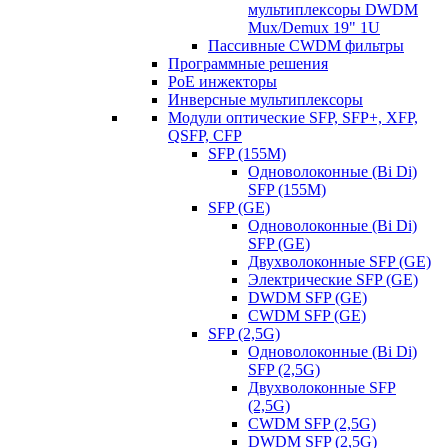
мультиплексоры DWDM
Mux/Demux 19" 1U
Пассивные CWDM фильтры
Программные решения
PoE инжекторы
Инверсные мультиплексоры
Модули оптические SFP, SFP+, XFP,
QSFP, CFP
SFP (155M)
Одноволоконные (Bi Di)
SFP (155M)
SFP (GE)
Одноволоконные (Bi Di)
SFP (GE)
Двухволоконные SFP (GE)
Электрические SFP (GE)
DWDM SFP (GE)
CWDM SFP (GE)
SFP (2,5G)
Одноволоконные (Bi Di)
SFP (2,5G)
Двухволоконные SFP
(2,5G)
CWDM SFP (2,5G)
DWDM SFP (2,5G)