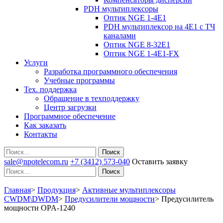
PDH мультиплексоры
Оптик NGE 1-4E1
PDH мультиплексор на 4Е1 с ТЧ
каналами
Оптик NGE 8-32E1
Оптик NGE 1-4E1-FX
Услуги
Разработка программного обеспечения
Учебные программы
Тех. поддержка
Обращение в техподдержку
Центр загрузки
Программное обеспечение
Как заказать
Контакты
Поиск
sale@npotelecom.ru
+7 (3412) 573-040
Оставить заявку
Поиск
Главная
>
Продукция
>
Активные мультиплексоры
CWDM\DWDM
>
Предусилители мощности
>
Предусилитель
мощности OPA-1240