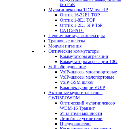
без PoE
Мультиплексоры TDM over IP
Оптик 16-32E1 TOP
Оптик 1-8E1 TOP
Оптик 1-2E1 SFP ToP
САТС/РАТС
Первичные мультиплексоры
Транковые шлюзы
Модули питания
Оптические коммутаторы
Коммутаторы агрегации
Коммутаторы агрегации 10G
VoIP оборудование
VoIP-шлюзы многопортовые
VoIP-шлюзы малопортовые
VoIP-GSM шлюз
Комплектующие VOIP
Активные мультиплексоры
CWDM\DWDM
Оптический мультиплексор
WDM-16 Транзит
Усилители мощности
Линейные усилители
Предусилители
Компенсаторы дисперсии