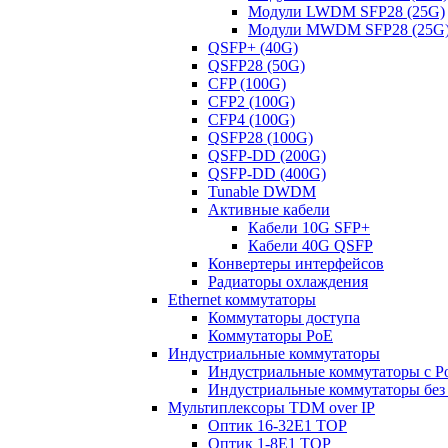
Модули LWDM SFP28 (25G)
Модули MWDM SFP28 (25G
QSFP+ (40G)
QSFP28 (50G)
CFP (100G)
CFP2 (100G)
CFP4 (100G)
QSFP28 (100G)
QSFP-DD (200G)
QSFP-DD (400G)
Tunable DWDM
Активные кабели
Кабели 10G SFP+
Кабели 40G QSFP
Конвертеры интерфейсов
Радиаторы охлаждения
Ethernet коммутаторы
Коммутаторы доступа
Коммутаторы PoE
Индустриальные коммутаторы
Индустриальные коммутаторы с P
Индустриальные коммутаторы без
Мультиплексоры TDM over IP
Оптик 16-32E1 TOP
Оптик 1-8E1 TOP