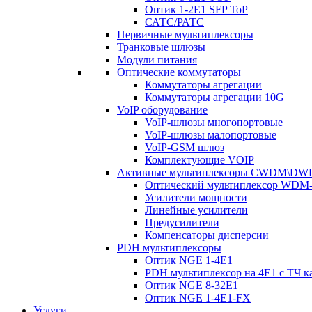
Оптик 1-2E1 SFP ToP
САТС/РАТС
Первичные мультиплексоры
Транковые шлюзы
Модули питания
Оптические коммутаторы
Коммутаторы агрегации
Коммутаторы агрегации 10G
VoIP оборудование
VoIP-шлюзы многопортовые
VoIP-шлюзы малопортовые
VoIP-GSM шлюз
Комплектующие VOIP
Активные мультиплексоры CWDM\D
Оптический мультиплексор WDM-
Усилители мощности
Линейные усилители
Предусилители
Компенсаторы дисперсии
PDH мультиплексоры
Оптик NGE 1-4E1
PDH мультиплексор на 4Е1 с ТЧ к
Оптик NGE 8-32E1
Оптик NGE 1-4E1-FX
Услуги