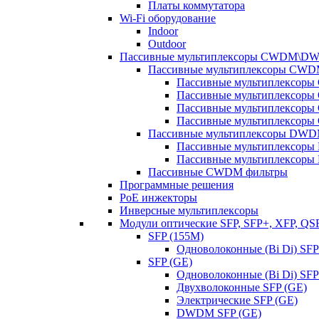
Платы коммутатора
Wi-Fi оборудование
Indoor
Outdoor
Пассивные мультиплексоры CWDM\D
Пассивные мультиплексоры CW
Пассивные мультиплексор
Пассивные мультиплексор
Пассивные мультиплексор
Пассивные мультиплексор
Пассивные мультиплексоры DW
Пассивные мультиплексор
Пассивные мультиплексор
Пассивные CWDM фильтры
Программные решения
PoE инжекторы
Инверсные мультиплексоры
Модули оптические SFP, SFP+, XFP, QS
SFP (155M)
Одноволоконные (Bi Di) SFP
SFP (GE)
Одноволоконные (Bi Di) SFP
Двухволоконные SFP (GE)
Электрические SFP (GE)
DWDM SFP (GE)