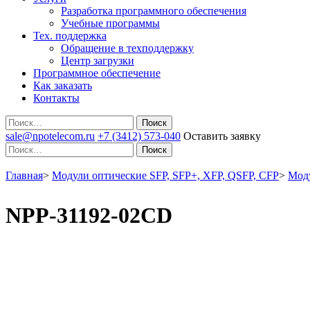
Разработка программного обеспечения
Учебные программы
Тех. поддержка
Обращение в техподдержку
Центр загрузки
Программное обеспечение
Как заказать
Контакты
Поиск
sale@npotelecom.ru
+7 (3412) 573-040
Оставить заявку
Поиск
Главная
>
Модули оптические SFP, SFP+, XFP, QSFP, CFP
>
Моду
NPP-31192-02CD