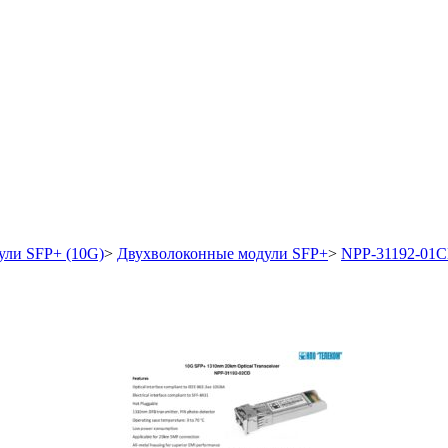
ли SFP+ (10G)
>
Двухволоконные модули SFP+
>
NPP-31192-01