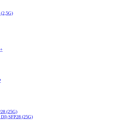
 (2,5G)
P+
P
28 (25G)
DI) SFP28 (25G)