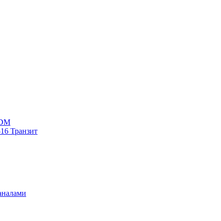
WDM
16 Транзит
аналами