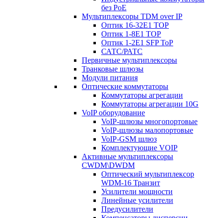
без PoE
Мультиплексоры TDM over IP
Оптик 16-32E1 TOP
Оптик 1-8E1 TOP
Оптик 1-2E1 SFP ToP
САТС/РАТС
Первичные мультиплексоры
Транковые шлюзы
Модули питания
Оптические коммутаторы
Коммутаторы агрегации
Коммутаторы агрегации 10G
VoIP оборудование
VoIP-шлюзы многопортовые
VoIP-шлюзы малопортовые
VoIP-GSM шлюз
Комплектующие VOIP
Активные мультиплексоры
CWDM\DWDM
Оптический мультиплексор
WDM-16 Транзит
Усилители мощности
Линейные усилители
Предусилители
Компенсаторы дисперсии