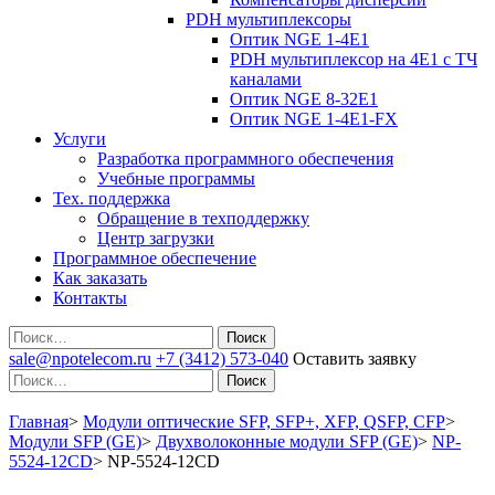
PDH мультиплексоры
Оптик NGE 1-4E1
PDH мультиплексор на 4Е1 с ТЧ
каналами
Оптик NGE 8-32E1
Оптик NGE 1-4E1-FX
Услуги
Разработка программного обеспечения
Учебные программы
Тех. поддержка
Обращение в техподдержку
Центр загрузки
Программное обеспечение
Как заказать
Контакты
Поиск
sale@npotelecom.ru
+7 (3412) 573-040
Оставить заявку
Поиск
Главная
>
Модули оптические SFP, SFP+, XFP, QSFP, CFP
>
Модули SFP (GE)
>
Двухволоконные модули SFP (GE)
>
NP-
5524-12CD
>
NP-5524-12CD