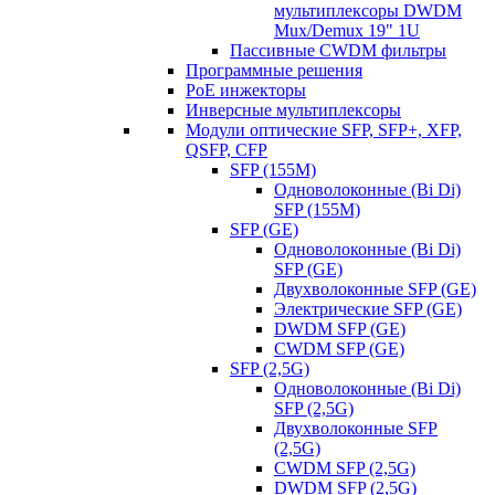
мультиплексоры DWDM
Mux/Demux 19" 1U
Пассивные CWDM фильтры
Программные решения
PoE инжекторы
Инверсные мультиплексоры
Модули оптические SFP, SFP+, XFP,
QSFP, CFP
SFP (155M)
Одноволоконные (Bi Di)
SFP (155M)
SFP (GE)
Одноволоконные (Bi Di)
SFP (GE)
Двухволоконные SFP (GE)
Электрические SFP (GE)
DWDM SFP (GE)
CWDM SFP (GE)
SFP (2,5G)
Одноволоконные (Bi Di)
SFP (2,5G)
Двухволоконные SFP
(2,5G)
CWDM SFP (2,5G)
DWDM SFP (2,5G)