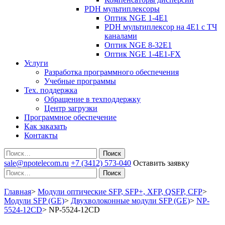
PDH мультиплексоры
Оптик NGE 1-4E1
PDH мультиплексор на 4Е1 с ТЧ
каналами
Оптик NGE 8-32E1
Оптик NGE 1-4E1-FX
Услуги
Разработка программного обеспечения
Учебные программы
Тех. поддержка
Обращение в техподдержку
Центр загрузки
Программное обеспечение
Как заказать
Контакты
Поиск
sale@npotelecom.ru
+7 (3412) 573-040
Оставить заявку
Поиск
Главная
>
Модули оптические SFP, SFP+, XFP, QSFP, CFP
>
Модули SFP (GE)
>
Двухволоконные модули SFP (GE)
>
NP-
5524-12CD
>
NP-5524-12CD