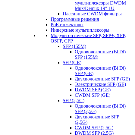
мультиплексоры DWDM
Mux/Demux 19" 1U
Пассивные CWDM фильтры
Программные решения
PoE инжекторы
Инверсные мультиплексоры
Модули оптические SFP, SFP+, XFP,
QSFP, CFP
SFP (155M)
Одноволоконные (Bi Di)
SFP (155M)
SFP (GE)
Одноволоконные (Bi Di)
SFP (GE)
Двухволоконные SFP (GE)
Электрические SFP (GE)
DWDM SFP (GE)
CWDM SFP (GE)
SFP (2,5G)
Одноволоконные (Bi Di)
SFP (2,5G)
Двухволоконные SFP
(2,5G)
CWDM SFP (2,5G)
DWDM SFP (2,5G)