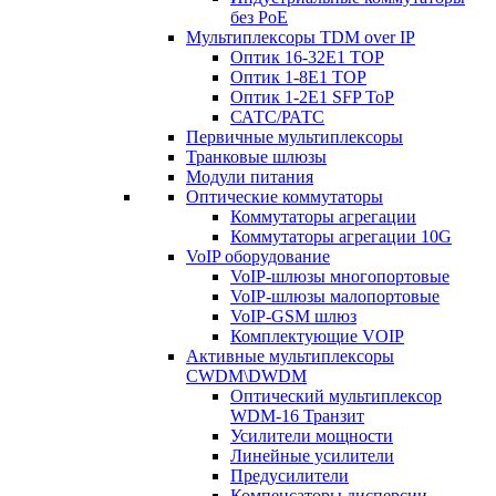
без PoE
Мультиплексоры TDM over IP
Оптик 16-32E1 TOP
Оптик 1-8E1 TOP
Оптик 1-2E1 SFP ToP
САТС/РАТС
Первичные мультиплексоры
Транковые шлюзы
Модули питания
Оптические коммутаторы
Коммутаторы агрегации
Коммутаторы агрегации 10G
VoIP оборудование
VoIP-шлюзы многопортовые
VoIP-шлюзы малопортовые
VoIP-GSM шлюз
Комплектующие VOIP
Активные мультиплексоры
CWDM\DWDM
Оптический мультиплексор
WDM-16 Транзит
Усилители мощности
Линейные усилители
Предусилители
Компенсаторы дисперсии