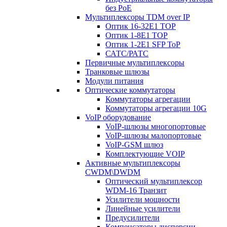
без PoE
Мультиплексоры TDM over IP
Оптик 16-32E1 TOP
Оптик 1-8E1 TOP
Оптик 1-2E1 SFP ToP
САТС/РАТС
Первичные мультиплексоры
Транковые шлюзы
Модули питания
Оптические коммутаторы
Коммутаторы агрегации
Коммутаторы агрегации 10G
VoIP оборудование
VoIP-шлюзы многопортовые
VoIP-шлюзы малопортовые
VoIP-GSM шлюз
Комплектующие VOIP
Активные мультиплексоры
CWDM\DWDM
Оптический мультиплексор
WDM-16 Транзит
Усилители мощности
Линейные усилители
Предусилители
Компенсаторы дисперсии