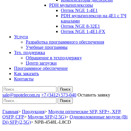
PDH мультиплексоры
Оптик NGE 1-4E1
PDH мультиплексор на 4Е1 с ТЧ
каналами
Оптик NGE 8-32E1
Оптик NGE 1-4E1-FX
Услуги
Разработка программного обеспечения
Учебные программы
Тех. поддержка
Обращение в техподдержку
Центр загрузки
Программное обеспечение
Как заказать
Контакты
Поиск
sale@npotelecom.ru
+7 (3412) 573-040
Оставить заявку
Поиск
Главная
>
Продукция
>
Модули оптические SFP, SFP+, XFP,
QSFP, CFP
>
Модули SFP (2,5G)
>
Одноволоконные модули (Bi
Di) SFP (2,5G)
>
NPB-4548L-L8CD