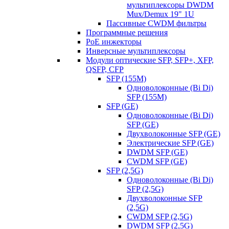
мультиплексоры DWDM
Mux/Demux 19" 1U
Пассивные CWDM фильтры
Программные решения
PoE инжекторы
Инверсные мультиплексоры
Модули оптические SFP, SFP+, XFP,
QSFP, CFP
SFP (155M)
Одноволоконные (Bi Di)
SFP (155M)
SFP (GE)
Одноволоконные (Bi Di)
SFP (GE)
Двухволоконные SFP (GE)
Электрические SFP (GE)
DWDM SFP (GE)
CWDM SFP (GE)
SFP (2,5G)
Одноволоконные (Bi Di)
SFP (2,5G)
Двухволоконные SFP
(2,5G)
CWDM SFP (2,5G)
DWDM SFP (2,5G)