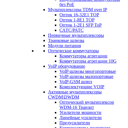
без PoE
Мультиплексоры TDM over IP
Оптик 16-32E1 TOP
Оптик 1-8E1 TOP
Оптик 1-2E1 SFP ToP
САТС/РАТС
Первичные мультиплексоры
Транковые шлюзы
Модули питания
Оптические коммутаторы
Коммутаторы агрегации
Коммутаторы агрегации 10G
VoIP оборудование
VoIP-шлюзы многопортовые
VoIP-шлюзы малопортовые
VoIP-GSM шлюз
Комплектующие VOIP
Активные мультиплексоры
CWDM\DWDM
Оптический мультиплексор
WDM-16 Транзит
Усилители мощности
Линейные усилители
Предусилители
Компенсаторы дисперсии