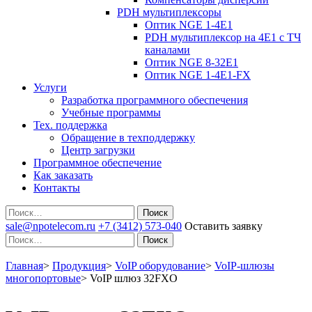
PDH мультиплексоры
Оптик NGE 1-4E1
PDH мультиплексор на 4Е1 с ТЧ
каналами
Оптик NGE 8-32E1
Оптик NGE 1-4E1-FX
Услуги
Разработка программного обеспечения
Учебные программы
Тех. поддержка
Обращение в техподдержку
Центр загрузки
Программное обеспечение
Как заказать
Контакты
Поиск
sale@npotelecom.ru
+7 (3412) 573-040
Оставить заявку
Поиск
Главная
>
Продукция
>
VoIP оборудование
>
VoIP-шлюзы
многопортовые
>
VoIP шлюз 32FXO