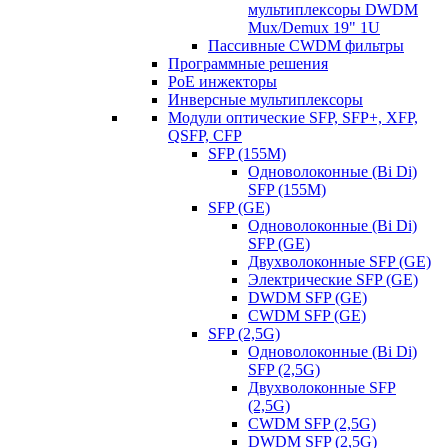
мультиплексоры DWDM
Mux/Demux 19" 1U
Пассивные CWDM фильтры
Программные решения
PoE инжекторы
Инверсные мультиплексоры
Модули оптические SFP, SFP+, XFP,
QSFP, CFP
SFP (155M)
Одноволоконные (Bi Di)
SFP (155M)
SFP (GE)
Одноволоконные (Bi Di)
SFP (GE)
Двухволоконные SFP (GE)
Электрические SFP (GE)
DWDM SFP (GE)
CWDM SFP (GE)
SFP (2,5G)
Одноволоконные (Bi Di)
SFP (2,5G)
Двухволоконные SFP
(2,5G)
CWDM SFP (2,5G)
DWDM SFP (2,5G)