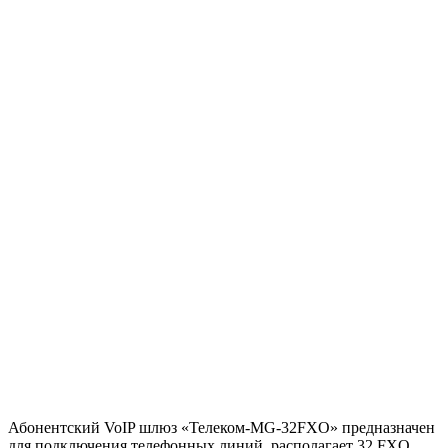
Абонентский VoIP шлюз «Телеком-MG-32FXO» предназначен
для подключения телефонных линий, располагает 32 FXO