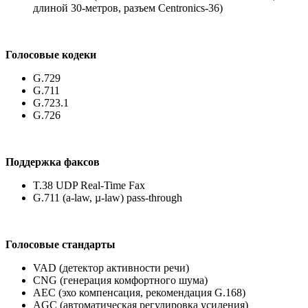
длиной 30-метров, разъем Centronics-36)
Голосовые кодеки
G.729
G.711
G.723.1
G.726
Поддержка факсов
T.38 UDP Real-Time Fax
G.711 (a-law, µ-law) pass-through
Голосовые стандарты
VAD (детектор активности речи)
CNG (генерация комфортного шума)
AEC (эхо компенсация, рекомендация G.168)
AGC (автоматическая регулировка усиления)