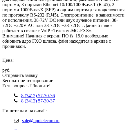
портами, 3 портами Ethernet 10/100/1000Base-T (RJ45), 2
портами 1000Base-X (SFP) и одним портом для подключения
по протоколу RS-232 (RJ45). Электропитание, в зависимости
от исполнения, 38-72V DC или двух лучевое питание: 38-
72DC+220V AC или 38-72DC+38-72DC. Данный шлюз
работает в связке с VoIP «Телеком-MG-FXS».
Внимание! Начиная с версии ПО fs_15.0 необходимо
обновить ядро FXO шлюза, файл находится в архиве с
прошивкой.
Цена:
руб.
Отправить заявку
Бесплатное тестирование
Есть вопросы? Звоните!
8 (3412) 57-30-36
8 (3412) 57-30-37
Пишите нам на e-mail:
sale@npotelecom.ru