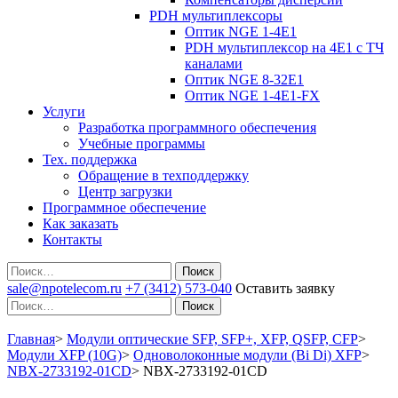
PDH мультиплексоры
Оптик NGE 1-4E1
PDH мультиплексор на 4Е1 с ТЧ
каналами
Оптик NGE 8-32E1
Оптик NGE 1-4E1-FX
Услуги
Разработка программного обеспечения
Учебные программы
Тех. поддержка
Обращение в техподдержку
Центр загрузки
Программное обеспечение
Как заказать
Контакты
Поиск
sale@npotelecom.ru
+7 (3412) 573-040
Оставить заявку
Поиск
Главная
>
Модули оптические SFP, SFP+, XFP, QSFP, CFP
>
Модули XFP (10G)
>
Одноволоконные модули (Bi Di) XFP
>
NBX-2733192-01CD
>
NBX-2733192-01CD