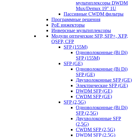
мультиплексоры DWDM
Mux/Demux 19" 1U
Пассивные CWDM фильтры
Программные решения
PoE инжекторы
Инверсные мультиплексоры
Модули оптические SFP, SFP+, XFP,
QSFP, CFP
SFP (155M)
Одноволоконные (Bi Di)
SFP (155M)
SFP (GE)
Одноволоконные (Bi Di)
SFP (GE)
Двухволоконные SFP (GE)
Электрические SFP (GE)
DWDM SFP (GE)
CWDM SFP (GE)
SFP (2,5G)
Одноволоконные (Bi Di)
SFP (2,5G)
Двухволоконные SFP
(2,5G)
CWDM SFP (2,5G)
DWDM SFP (2,5G)