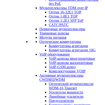
без PoE
Мультиплексоры TDM over IP
Оптик 16-32E1 TOP
Оптик 1-8E1 TOP
Оптик 1-2E1 SFP ToP
САТС/РАТС
Первичные мультиплексоры
Транковые шлюзы
Модули питания
Оптические коммутаторы
Коммутаторы агрегации
Коммутаторы агрегации 10G
VoIP оборудование
VoIP-шлюзы многопортовые
VoIP-шлюзы малопортовые
VoIP-GSM шлюз
Комплектующие VOIP
Активные мультиплексоры
CWDM\DWDM
Оптический мультиплексор
WDM-16 Транзит
Усилители мощности
Линейные усилители
Предусилители
Компенсаторы дисперсии